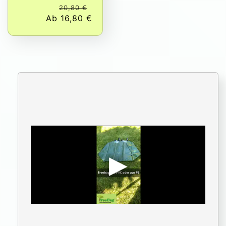
Normaler
Verkaufspreis
20,80 €
Ab 16,80 €
Preis