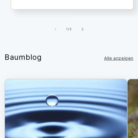
von
1
/
2
Baumblog
Alle anzeigen