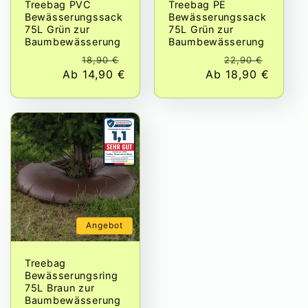
Treebag PVC
Treebag PE
Bewässerungssack
Bewässerungssack
75L Grün zur
75L Grün zur
Baumbewässerung
Baumbewässerung
Normaler
Verkaufspreis
Norma
Verkau
18,90 €
22,90 €
Ab 14,90 €
Preis
Ab 18,90 €
Preis
Angebot
Treebag
Bewässerungsring
75L Braun zur
Baumbewässerung