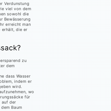
er Verdunstung
ie viel von dem
nen sowohl die
ur Bewässerung
hr erreicht man
erhält, die er
ssack?
sersparend zu
ter dem
hne dass Wasser
oblem, indem er
geben wird.
 aufzunehmen, wo
erungssäcke für
 auf der
er dem Baum