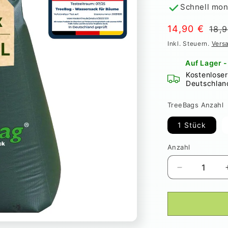
Schnell mon
Normaler
Verkaufspre
14,90 €
18,
Preis
Inkl. Steuern.
Vers
Auf Lager -
Kostenlose
Deutschlan
TreeBags Anzahl
1 Stück
Anzahl
Anzahl
Verringere
die
Menge
für
Treebag
PVC