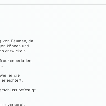
ng von Bäumen, da
rgen können und
ch entwickeln.
Trockenperioden,
t.
eil er die
erleichtert.
rschluss befestigt
ser versorgt.