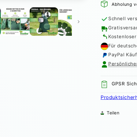
Abholung v
Bewässerun
75L
Grün
Schnell vers
zur
Gratisversa
Baumbewäs
Kostenlose
Für deutsch
PayPal Käuf
Persönliche
GPSR Sich
Produktsicherh
Teilen