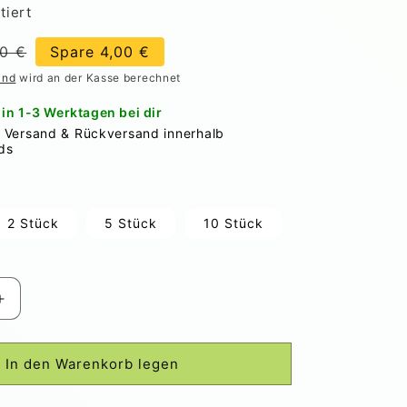
tiert
is
90 €
Spare 4,00 €
and
wird an der Kasse berechnet
 in 1-3 Werktagen bei dir
r Versand & Rückversand innerhalb
ds
2 Stück
5 Stück
10 Stück
Erhöhe
die
Menge
für
In den Warenkorb legen
Treebag
PVC