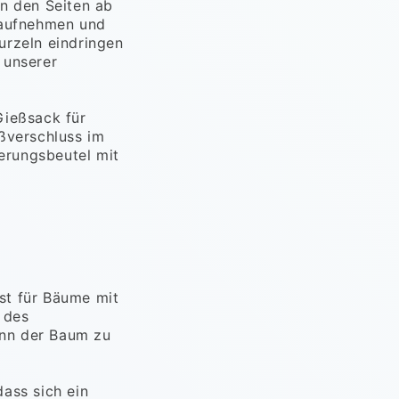
an den Seiten ab
 aufnehmen und
urzeln eindringen
 unserer
Gießsack für
ßverschluss im
erungsbeutel mit
st für Bäume mit
 des
enn der Baum zu
ass sich ein