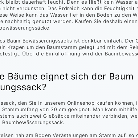
 bleibt dauerhaft feucht. Denn es fließt kein Wasser 
 nicht verdunsten. Das Erdreich kann die Feuchtigkeit
iese Weise kann das Wasser tief in den Boden zu den W
e nachhaltig genutzt werden. Kaufen Sie deshalb einen
bewässerungssäcke.
 des Baum Bewässerungssacks ist denkbar einfach. Der 
ein Kragen um den Baumstamm gelegt und mit dem Rei
estigt. Über die Einfüllöffnung wird der Baumbewäss
he Bäume eignet sich der Baum
ungssack?
sack, den Sie in unserem Onlineshop kaufen können, i
 Stammumfang von 30 cm geeignet. Man kann mithilfe
ystems auch zwei Gießsäcke miteinander verbinden, w
nen Baumbewässerungssack.
isen nah am Boden Verästelungen am Stamm auf, so d