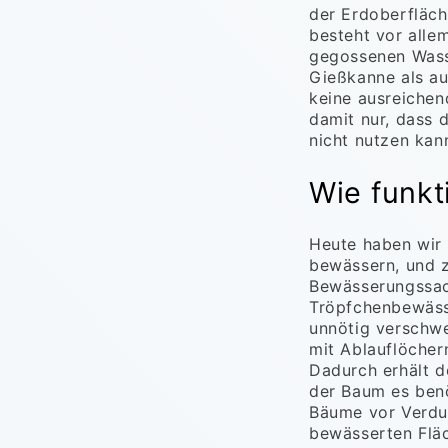
der Erdoberfläch
besteht vor alle
gegossenen Wass
Gießkanne als a
keine ausreichen
damit nur, dass 
nicht nutzen kan
Wie funk
Heute haben wir 
bewässern, und 
Bewässerungssac
Tröpfchenbewässe
unnötig verschw
mit Ablauflöcher
Dadurch erhält 
der Baum es benö
Bäume vor Verdu
bewässerten Fläc