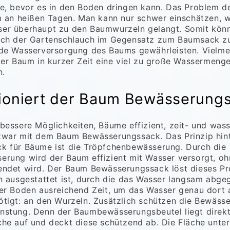
e, bevor es in den Boden dringen kann. Das Problem d
m an heißen Tagen. Man kann nur schwer einschätzen, w
er überhaupt zu den Baumwurzeln gelangt. Somit kön
uch der Gartenschlauch im Gegensatz zum Baumsack z
de Wasserversorgung des Baums gewährleisten. Vielme
der Baum in kurzer Zeit eine viel zu große Wassermenge 
n.
tioniert der Baum Bewässerung
bessere Möglichkeiten, Bäume effizient, zeit- und was
zwar mit dem Baum Bewässerungssack. Das Prinzip hin
k für Bäume ist die Tröpfchenbewässerung. Durch die
rung wird der Baum effizient mit Wasser versorgt, o
endet wird. Der Baum Bewässerungssack löst dieses Pr
n ausgestattet ist, durch die das Wasser langsam abge
der Boden ausreichend Zeit, um das Wasser genau dort
tigt: an den Wurzeln. Zusätzlich schützen die Bewäss
nstung. Denn der Baumbewässerungsbeutel liegt direkt
he auf und deckt diese schützend ab. Die Fläche unt