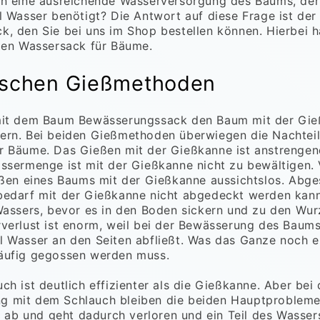
an eine ausreichende Wasserversorgung des Baums, der
l Wasser benötigt? Die Antwort auf diese Frage ist de
, den Sie bei uns im Shop bestellen können. Hierbei h
len Wassersack für Bäume.
sischen Gießmethoden
mit dem Baum Bewässerungssack den Baum mit der Gi
ern. Bei beiden Gießmethoden überwiegen die Nachtei
 Bäume. Das Gießen mit der Gießkanne ist anstrengend 
ssermenge ist mit der Gießkanne nicht zu bewältigen. 
eßen eines Baums mit der Gießkanne aussichtslos. Abg
edarf mit der Gießkanne nicht abgedeckt werden kann
Wassers, bevor es in den Boden sickern und zu den Wur
verlust ist enorm, weil bei der Bewässerung des Baums
 Wasser an den Seiten abfließt. Was das Ganze noch er
äufig gegossen werden muss.
h ist deutlich effizienter als die Gießkanne. Aber bei 
 mit dem Schlauch bleiben die beiden Hauptprobleme
er ab und geht dadurch verloren und ein Teil des Wasser