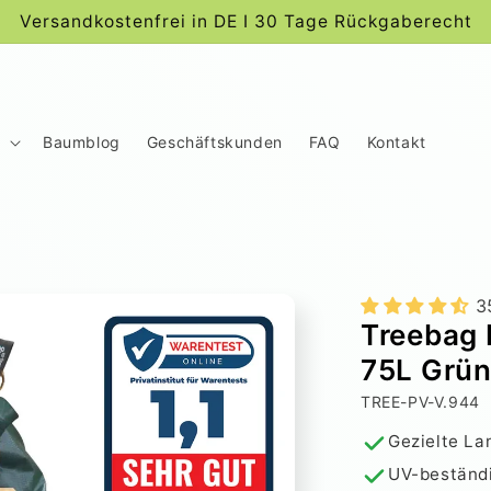
Versandkostenfrei in DE I 30 Tage Rückgaberecht
Baumblog
Geschäftskunden
FAQ
Kontakt
3
Treebag
75L Grü
SKU:
TREE-PV-V.944
Gezielte La
UV-beständi