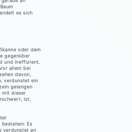
 gerade an
r Baum
andelt es sich
eßkanne oder dem
le gegenüber
und ineffizient.
Vor allem bei
esehen davon,
, verdunstet ein
zeln gelangen
 mit dieser
schwert, ist,
der
 bestehen: Es
s verdunstet an