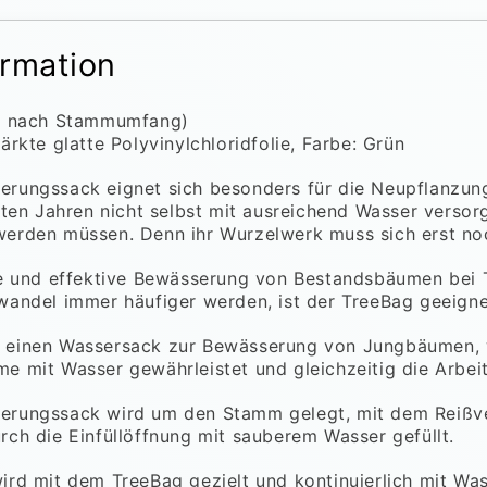
ormation
je nach Stammumfang)
ärkte glatte Polyvinylchloridfolie, Farbe: Grün
erungssack eignet sich besonders für die Neupflanzu
rsten Jahren nicht selbst mit ausreichend Wasser verso
erden müssen. Denn ihr Wurzelwerk muss sich erst no
te und effektive Bewässerung von Bestandsbäumen bei 
wandel immer häufiger werden, ist der TreeBag geeigne
 einen Wassersack zur Bewässerung von Jungbäumen, w
 mit Wasser gewährleistet und gleichzeitig die Arbeit 
erungssack wird um den Stamm gelegt, mit dem Reißve
rch die Einfüllöffnung mit sauberem Wasser gefüllt.
ird mit dem TreeBag gezielt und kontinuierlich mit Was