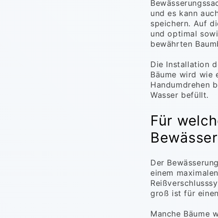
Bewässerungssack
und es kann auch
speichern. Auf d
und optimal sowi
bewährten Baum
Die Installation
Bäume wird wie 
Handumdrehen bef
Wasser befüllt.
Für welc
Bewässer
Der Bewässerungs
einem maximalen
Reißverschlusss
groß ist für ei
Manche Bäume we