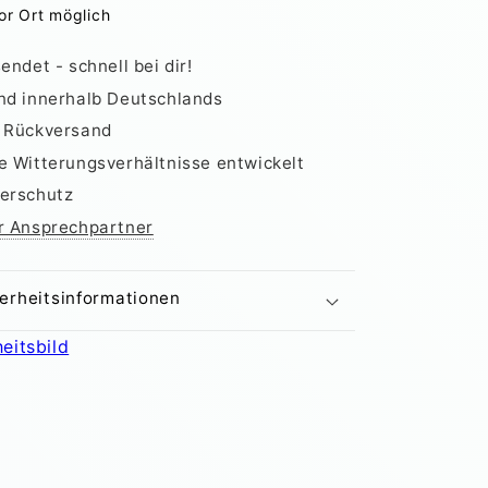
or Ort möglich
gssack
Bewässerungssack
75L
Grün
endet - schnell bei dir!
zur
nd innerhalb Deutschlands
serung
Baumbewässerung
r Rückversand
e Witterungsverhältnisse entwickelt
erschutz
r Ansprechpartner
erheitsinformationen
eitsbild