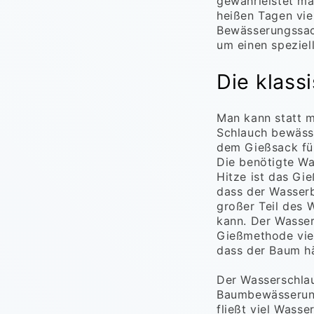
gewährleistet m
heißen Tagen vie
Bewässerungssack
um einen speziel
Die klas
Man kann statt 
Schlauch bewäss
dem Gießsack für
Die benötigte Wa
Hitze ist das Gi
dass der Wasserb
großer Teil des 
kann. Der Wasser
Gießmethode viel
dass der Baum h
Der Wasserschlauc
Baumbewässerung
fließt viel Wass