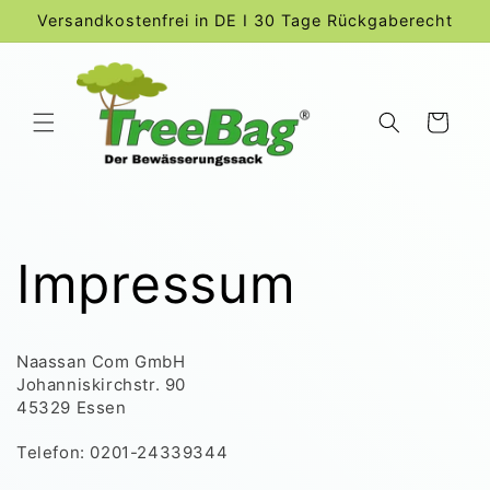
Direkt
Versandkostenfrei in DE I 30 Tage Rückgaberecht
zum
Inhalt
Warenkorb
Impressum
Naassan Com GmbH
Johanniskirchstr. 90
45329 Essen
Telefon: 0201-24339344