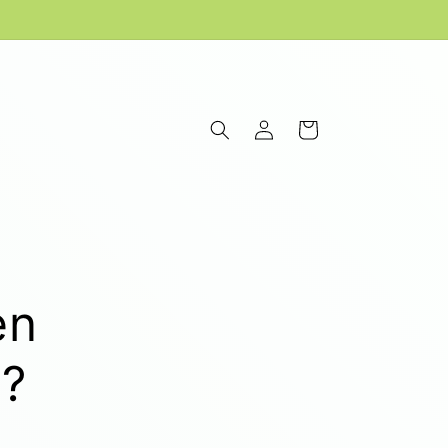
Einloggen
Warenkorb
en
?