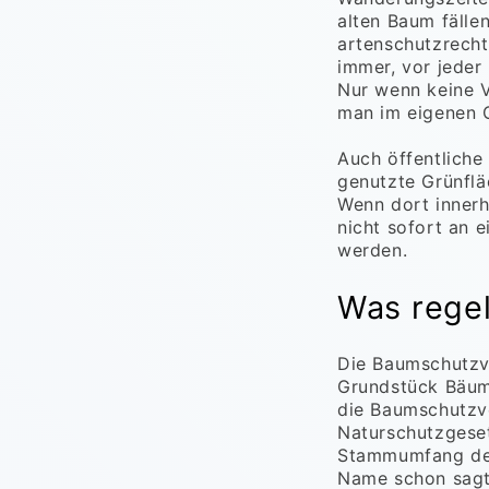
alten Baum fälle
artenschutzrecht
immer, vor jeder
Nur wenn keine V
man im eigenen G
Auch öffentliche
genutzte Grünflä
Wenn dort innerh
nicht sofort an 
werden.
Was rege
Die Baumschutzv
Grundstück Bäume
die Baumschutzve
Naturschutzgese
Stammumfang des 
Name schon sagt