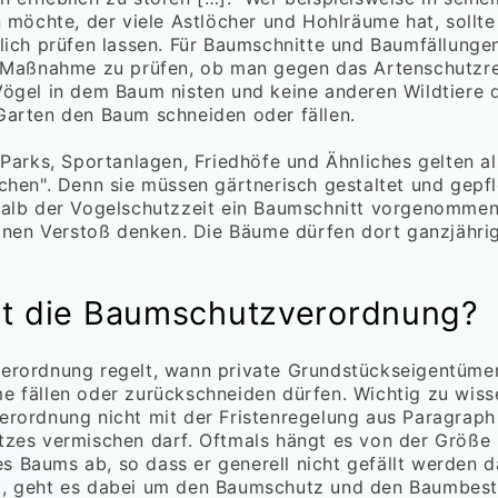
n möchte, der viele Astlöcher und Hohlräume hat, sollte
lich prüfen lassen. Für Baumschnitte und Baumfällungen
 Maßnahme zu prüfen, ob man gegen das Artenschutzre
ögel in dem Baum nisten und keine anderen Wildtiere 
arten den Baum schneiden oder fällen.
 Parks, Sportanlagen, Friedhöfe und Ähnliches gelten al
chen". Denn sie müssen gärtnerisch gestaltet und gepf
alb der Vogelschutzzeit ein Baumschnitt vorgenommen 
einen Verstoß denken. Die Bäume dürfen dort ganzjähri
lt die Baumschutzverordnung?
erordnung regelt, wann private Grundstückseigentümer
 fällen oder zurückschneiden dürfen. Wichtig zu wiss
rordnung nicht mit der Fristenregelung aus Paragraph
tzes vermischen darf. Oftmals hängt es von der Größe
Baums ab, so dass er generell nicht gefällt werden da
, geht es dabei um den Baumschutz und den Baumbest