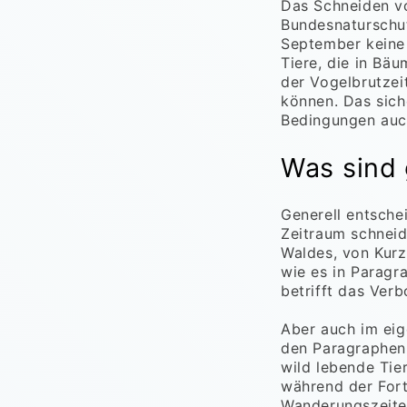
Das Schneiden vo
Bundesnaturschu
September keine 
Tiere, die in Bäu
der Vogelbrutzei
können. Das sich
Bedingungen auch
Was sind 
Generell entsche
Zeitraum schneide
Waldes, von Kurz
wie es in Paragr
betrifft das Verb
Aber auch im ei
den Paragraphen 
wild lebende Tie
während der Fort
Wanderungszeiten