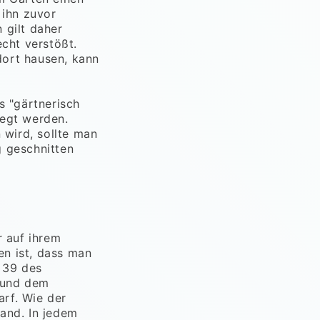
 ihn zuvor
 gilt daher
cht verstößt.
dort hausen, kann
s "gärtnerisch
legt werden.
wird, sollte man
g geschnitten
 auf ihrem
en ist, dass man
 39 des
 und dem
rf. Wie der
and. In jedem