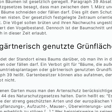
n Bäumen ist gesetzlich geregelt. Paragraph 39 Absat
tzgesetzes besagt, dass man zwischen dem 1. März un
Bäume schneiden oder fällen darf. Dies gilt dem Schut
men nisten. Der gesetzlich festgelegte Zeitraum orienti
t. Die Vögel sollen brüten und ihren Nachwuchs ungest
ert den Vogelbestand. Dennoch ist der Baumschnitt un
 in dieser Zeit erlaubt.
gärtnerisch genutzte Grünfläc
idet der Standort eines Baums darüber, ob man ihn in 
n oder fällen darf. Ein Verbot gilt für "Bäume, die auß
umtriebsplantagen oder gärtnerisch genutzten Grundfl
aph 39 heißt. Gartenbesitzer können also aufatmen, de
ot nicht.
genen Garten muss man den Artenschutz berücksichtige
44 des Naturschutzgesetzes halten. Darin heißt es: "Es
re der streng geschützten Arten und der europäischen 
pflanzungs-, Aufzucht-, Mauser-, Überwinterungs- und
 erheblich zu stören […]." Wer beispielsweise in sein