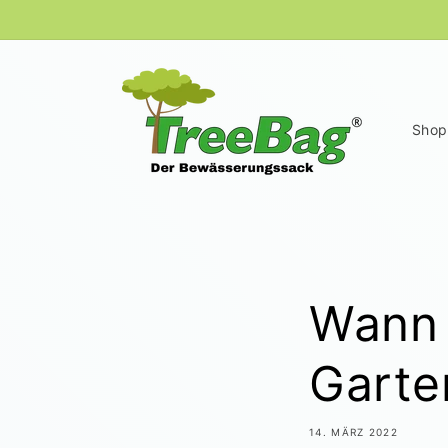
Direkt
zum
Inhalt
Shop
Wann 
Garte
14. MÄRZ 2022