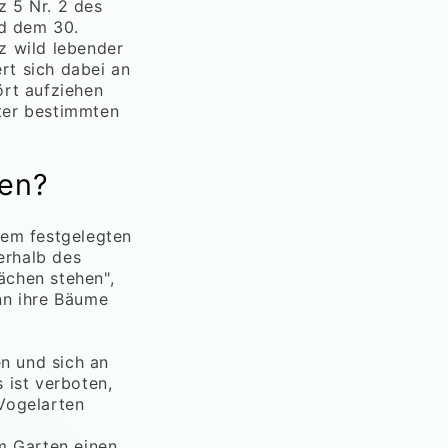
z 5 Nr. 2 des
d dem 30.
z wild lebender
ert sich dabei an
ört aufziehen
ter bestimmten
hen?
dem festgelegten
erhalb des
ächen stehen",
nn ihre Bäume
n und sich an
 ist verboten,
Vogelarten
em Garten einen